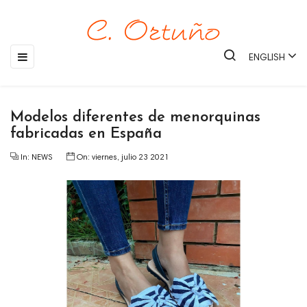
Toggle
☰
ENGLISH
navigation
Modelos diferentes de menorquinas
fabricadas en España
In:
NEWS
On:
viernes,
julio
23
2021