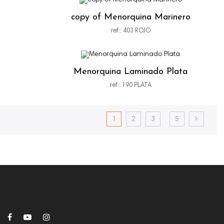
copy of Menorquina Marinero
ref.: 403 ROJO
Menorquina Laminado Plata
ref.: 190 PLATA
1
2
3
5